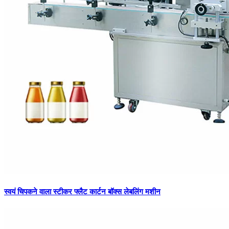
स्वयं चिपकने वाला स्टीकर फ्लैट कार्टन बॉक्स लेबलिंग मशीन