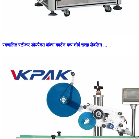
स्वचालित स्टीकर डॉयपैक्स बॉक्स कार्टन कप शीर्ष सतह लेबलिन ...