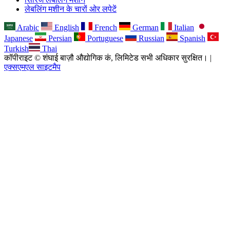
लेबलिंग मशीन के चारों ओर लपेटें
Arabic
English
French
German
Italian
Japanese
Persian
Portuguese
Russian
Spanish
Turkish
Thai
कॉपीराइट © शंघाई बाज़ौ औद्योगिक कं, लिमिटेड सभी अधिकार सुरक्षित। |
एक्सएमएल साइटमैप