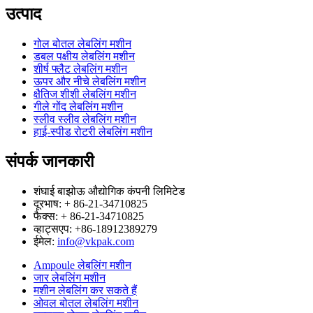
उत्पाद
गोल बोतल लेबलिंग मशीन
डबल पक्षीय लेबलिंग मशीन
शीर्ष फ्लैट लेबलिंग मशीन
ऊपर और नीचे लेबलिंग मशीन
क्षैतिज शीशी लेबलिंग मशीन
गीले गोंद लेबलिंग मशीन
स्लीव स्लीव लेबलिंग मशीन
हाई-स्पीड रोटरी लेबलिंग मशीन
संपर्क जानकारी
शंघाई बाझोऊ औद्योगिक कंपनी लिमिटेड
दूरभाष: + 86-21-34710825
फैक्स: + 86-21-34710825
व्हाट्सएप: +86-18912389279
ईमेल:
info@vkpak.com
Ampoule लेबलिंग मशीन
जार लेबलिंग मशीन
मशीन लेबलिंग कर सकते हैं
ओवल बोतल लेबलिंग मशीन