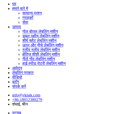
घर
हमारे बारे में
सामान्य प्रश्न
ग्राहकों
सेवा
उत्पाद
गोल बोतल लेबलिंग मशीन
डबल पक्षीय लेबलिंग मशीन
शीर्ष फ्लैट लेबलिंग मशीन
ऊपर और नीचे लेबलिंग मशीन
स्लीव स्लीव लेबलिंग मशीन
क्षैतिज शीशी लेबलिंग मशीन
गीले गोंद लेबलिंग मशीन
हाई-स्पीड रोटरी लेबलिंग मशीन
आवेदन
लेबलिंग प्रकार
वीडियो
ब्लॉग
संपर्क करें
info@vkpak.com
+86-18912389279
शंघाई, चीन
यूट्यूब