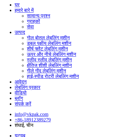
घर
हमारे बारे में
सामान्य प्रश्न
ग्राहकों
सेवा
उत्पाद
गोल बोतल लेबलिंग मशीन
डबल पक्षीय लेबलिंग मशीन
शीर्ष फ्लैट लेबलिंग मशीन
ऊपर और नीचे लेबलिंग मशीन
स्लीव स्लीव लेबलिंग मशीन
क्षैतिज शीशी लेबलिंग मशीन
गीले गोंद लेबलिंग मशीन
हाई-स्पीड रोटरी लेबलिंग मशीन
आवेदन
लेबलिंग प्रकार
वीडियो
ब्लॉग
संपर्क करें
info@vkpak.com
+86-18912389279
शंघाई, चीन
यूट्यूब