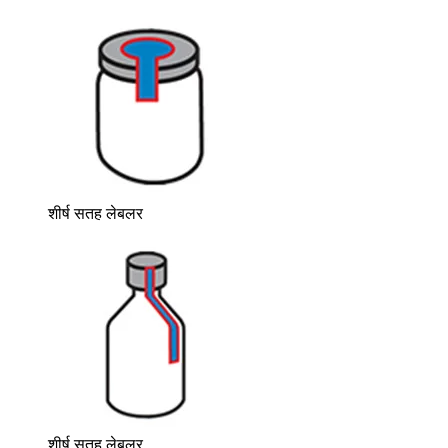
शीर्ष सतह लेबलर
शीर्ष सतह लेबलर