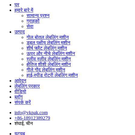
घर
हमारे बारे में
सामान्य प्रश्न
ग्राहकों
सेवा
उत्पाद
गोल बोतल लेबलिंग मशीन
डबल पक्षीय लेबलिंग मशीन
शीर्ष फ्लैट लेबलिंग मशीन
ऊपर और नीचे लेबलिंग मशीन
स्लीव स्लीव लेबलिंग मशीन
क्षैतिज शीशी लेबलिंग मशीन
गीले गोंद लेबलिंग मशीन
हाई-स्पीड रोटरी लेबलिंग मशीन
आवेदन
लेबलिंग प्रकार
वीडियो
ब्लॉग
संपर्क करें
info@vkpak.com
+86-18912389279
शंघाई, चीन
यूट्यूब