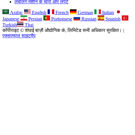
लेबलिंग मशीन के चारों ओर लपेटें
Arabic
English
French
German
Italian
Japanese
Persian
Portuguese
Russian
Spanish
Turkish
Thai
कॉपीराइट © शंघाई बाज़ौ औद्योगिक कं, लिमिटेड सभी अधिकार सुरक्षित। |
एक्सएमएल साइटमैप