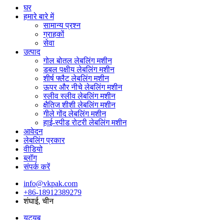
घर
हमारे बारे में
सामान्य प्रश्न
ग्राहकों
सेवा
उत्पाद
गोल बोतल लेबलिंग मशीन
डबल पक्षीय लेबलिंग मशीन
शीर्ष फ्लैट लेबलिंग मशीन
ऊपर और नीचे लेबलिंग मशीन
स्लीव स्लीव लेबलिंग मशीन
क्षैतिज शीशी लेबलिंग मशीन
गीले गोंद लेबलिंग मशीन
हाई-स्पीड रोटरी लेबलिंग मशीन
आवेदन
लेबलिंग प्रकार
वीडियो
ब्लॉग
संपर्क करें
info@vkpak.com
+86-18912389279
शंघाई, चीन
यूट्यूब