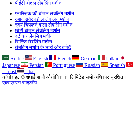
पीईटी बोतल लेबलिंग मशीन
प्लास्टिक की बोतल लेबलिंग मशीन
दबाव संवेदनशील लेबलिंग मशीन
स्वयं चिपकने वाला लेबलिंग मशीन
छोटी बोतल लेबलिंग मशीन
स्टीकर लेबलिंग मशीन
सिरिंज लेबलिंग मशीन
लेबलिंग मशीन के चारों ओर लपेटें
Arabic
English
French
German
Italian
Japanese
Persian
Portuguese
Russian
Spanish
Turkish
Thai
कॉपीराइट © शंघाई बाज़ौ औद्योगिक कं, लिमिटेड सभी अधिकार सुरक्षित। |
एक्सएमएल साइटमैप