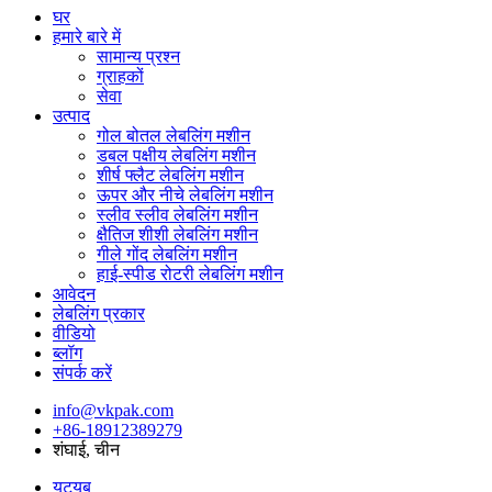
घर
हमारे बारे में
सामान्य प्रश्न
ग्राहकों
सेवा
उत्पाद
गोल बोतल लेबलिंग मशीन
डबल पक्षीय लेबलिंग मशीन
शीर्ष फ्लैट लेबलिंग मशीन
ऊपर और नीचे लेबलिंग मशीन
स्लीव स्लीव लेबलिंग मशीन
क्षैतिज शीशी लेबलिंग मशीन
गीले गोंद लेबलिंग मशीन
हाई-स्पीड रोटरी लेबलिंग मशीन
आवेदन
लेबलिंग प्रकार
वीडियो
ब्लॉग
संपर्क करें
info@vkpak.com
+86-18912389279
शंघाई, चीन
यूट्यूब