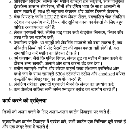
ऑपरेशन सिस्टम: सीमेंस मैन-मशीन कॉन्ट्रो टच स्क्रीन, सीधे विज़ुअल
इंटरफ़ेस आसान ऑपरेशन, चीनी और एंगिश भाषा के साथ आसानी से
बदल सकते हैं, साथ ही सहायता फ़ंक्शन और फॉल्ट डिस्प्ले फ़ंक्शन;
चेक सिस्टम: जर्मन LEUZE चेक लेबल सेंसर, स्वचालित चेक लेबलिंग
स्टेशन का उपयोग करें, स्थिर और सुविधाजनक कार्यकर्ता के लिए बहुत
अधिक आवश्यकता नहीं है;
लेबल प्रणाली भेजें: सीमेंस हाई-पावर सर्वो कंट्रोल सिस्टम, स्थिर और
उच्च गति का उपयोग करें;
पैरामीटर सहेजें: 30 समूहों को लेबलिंग मापदंडों को बचा सकता है, जब
परिवर्तन डिब्बों को रीसेट पैरामीटर की आवश्यकता नहीं होती है, बस
समायोजित करें मशीन का हिस्सा ठीक है।
एर्म फ़ंक्शन: जैसे कि एबिल स्पिल, लेबल टूट या मशीन में काम करने के
दौरान अन्य खराबी, अलार्म और काम करना बंद कर देगा।
मशीन सामग्री: मशीन और स्पेयर पार्ट्स उच्च संक्षारण प्रतिरोध और
कभी जंग के साथ सामग्री S304 स्टेनलेस स्टील और anodized वरिष्ठ
एल्यूमीनियम मिश्र धातु का उपयोग करते हैं;
लेबलिंग तरीका: इमदादी प्रणाली भेजने के लेबल का उपयोग करें;
कम वोल्टेज सर्किट सभी जर्मन श्नाइडर ब्रांड का उपयोग करते हैं।
कार्य करने की प्रक्रिया
डिब्बों को अलग करने के लिए अलग-अलग कार्टन डिवाइस पर जाते हैं;
सुव्यवस्थित कार्टन डिवाइस में प्रवेश करें, सभी कार्टन एक निश्चित दूरी रखते हैं
और एक केंद्र रेखा में चलते हैं;