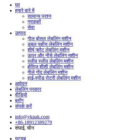
घर
हमारे बारे में
सामान्य प्रश्न
ग्राहकों
सेवा
उत्पाद
गोल बोतल लेबलिंग मशीन
डबल पक्षीय लेबलिंग मशीन
शीर्ष फ्लैट लेबलिंग मशीन
ऊपर और नीचे लेबलिंग मशीन
स्लीव स्लीव लेबलिंग मशीन
क्षैतिज शीशी लेबलिंग मशीन
गीले गोंद लेबलिंग मशीन
हाई-स्पीड रोटरी लेबलिंग मशीन
आवेदन
लेबलिंग प्रकार
वीडियो
ब्लॉग
संपर्क करें
info@vkpak.com
+86-18912389279
शंघाई, चीन
यूट्यूब